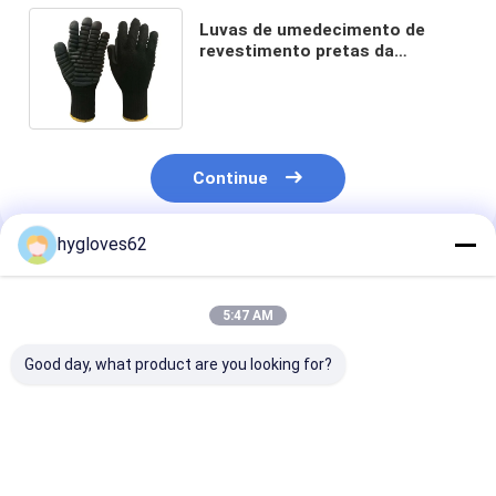
Luvas de umedecimento de
revestimento pretas da
vibração do CE/luvas proteção
da vibração
Continue
hygloves62
Produtos Recomendados
5:47 AM
Good day, what product are you looking for?
Anti luvas
ISO resistente 10819
Tamanho 8 - l