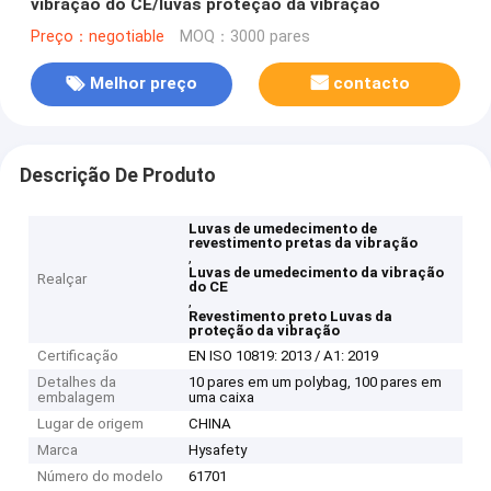
vibração do CE/luvas proteção da vibração
Preço：negotiable
MOQ：3000 pares
Melhor preço
contacto
Descrição De Produto
Luvas de umedecimento de
revestimento pretas da vibração
,
Luvas de umedecimento da vibração
Realçar
do CE
,
Revestimento preto Luvas da
proteção da vibração
Certificação
EN ISO 10819: 2013 / A1: 2019
Detalhes da
10 pares em um polybag, 100 pares em
embalagem
uma caixa
Lugar de origem
CHINA
Marca
Hysafety
Número do modelo
61701