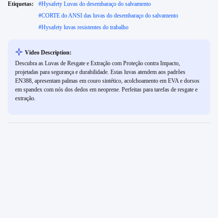
Etiquetas:
#
Hysafety Luvas do desembaraço do salvamento
#
CORTE do ANSI das luvas do desembaraço do salvamento
#
Hysafety luvas resistentes do trabalho
Video Description:
Descubra as Luvas de Resgate e Extração com Proteção contra Impacto,
projetadas para segurança e durabilidade. Estas luvas atendem aos padrões
EN388, apresentam palmas em couro sintético, acolchoamento em EVA e dorsos
em spandex com nós dos dedos em neoprene. Perfeitas para tarefas de resgate e
extração.